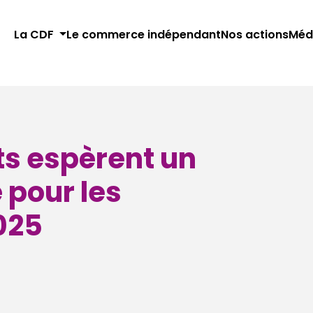
La CDF
Le commerce indépendant
Nos actions
Méd
s espèrent un
 pour les
025