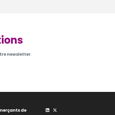
tions
tre newsletter
.
merçants de