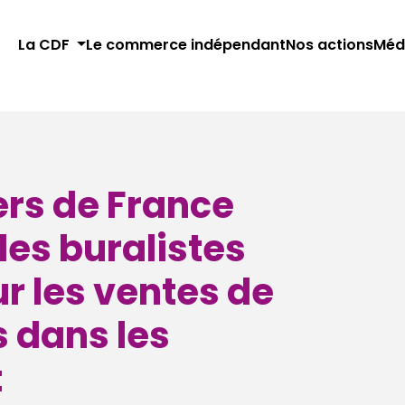
La CDF
Le commerce indépendant
Nos actions
Méd
iers de France
des buralistes
ur les ventes de
s dans les
t